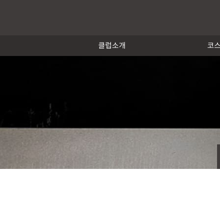
클럽소개
코