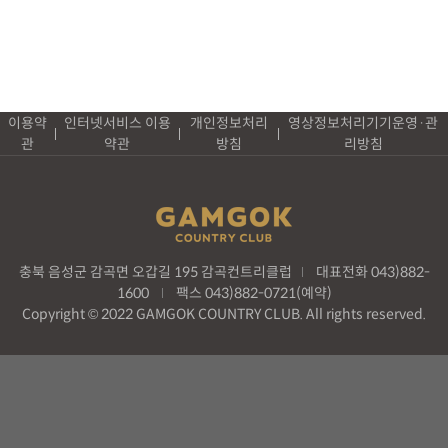
이용약
인터넷서비스 이용
개인정보처리
영상정보처리기기운영·관
관
약관
방침
리방침
충북 음성군 감곡면 오갑길 195 감곡컨트리클럽
대표전화 043)882-
1600
팩스 043)882-0721(예약)
Copyright © 2022 GAMGOK COUNTRY CLUB. All rights reserved.