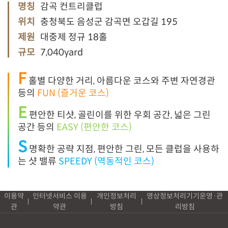
명칭
감곡 컨트리클럽
위치
충청북도 음성군 감곡면 오갑길 195
제원
대중제 정규 18홀
규모
7,040yard
F
홀별 다양한 거리, 아름다운 코스와 주변 자연경관
등의
FUN (즐거운 코스)
E
편안한 티샷, 골린이를 위한 우회 공간, 넓은 그린
공간 등의
EASY (편안한 코스)
S
명확한 공략 지점, 편안한 그린, 모든 클럽을 사용하
는 샷 밸류
SPEEDY (역동적인 코스)
이용약
인터넷서비스 이용
개인정보처리
영상정보처리기기운영·관
관
약관
방침
리방침